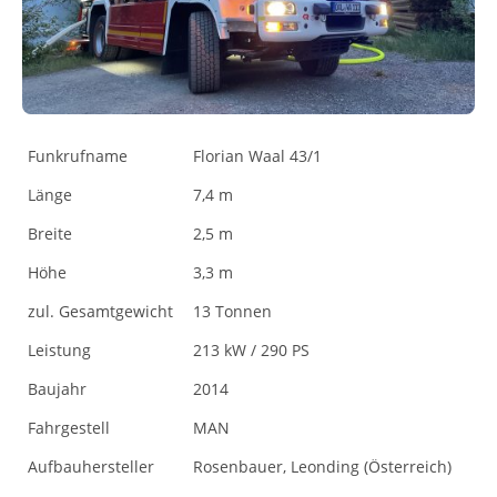
Funkrufname
Florian Waal 43/1
Länge
7,4 m
Breite
2,5 m
Höhe
3,3 m
zul. Gesamtgewicht
13 Tonnen
Leistung
213 kW / 290 PS
Baujahr
2014
Fahrgestell
MAN
Aufbauhersteller
Rosenbauer, Leonding (Österreich)