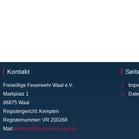
Kontakt
Seit
Freiwillige Feuerwehr Waal e.V.
Imp
Markplatz 1
Date
86875 Waal
Registergericht: Kempten
Registernummer: VR 200268
Mail:
kontakt@feuerwehr-waal.de