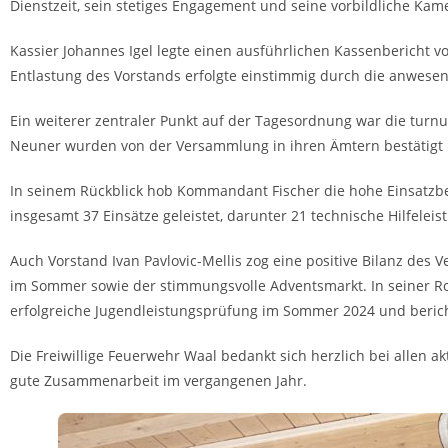
Dienstzeit, sein stetiges Engagement und seine vorbildliche K
Kassier Johannes Igel legte einen ausführlichen Kassenbericht 
Entlastung des Vorstands erfolgte einstimmig durch die anwesen
Ein weiterer zentraler Punkt auf der Tagesordnung war die tur
Neuner wurden von der Versammlung in ihren Ämtern bestätigt u
In seinem Rückblick hob Kommandant Fischer die hohe Einsatzb
insgesamt 37 Einsätze geleistet, darunter 21 technische Hilfelei
Auch Vorstand Ivan Pavlovic-Mellis zog eine positive Bilanz des
im Sommer sowie der stimmungsvolle Adventsmarkt. In seiner Rol
erfolgreiche Jugendleistungsprüfung im Sommer 2024 und beric
Die Freiwillige Feuerwehr Waal bedankt sich herzlich bei allen 
gute Zusammenarbeit im vergangenen Jahr.