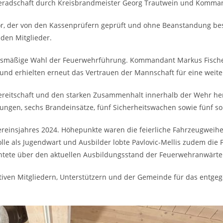
ameradschaft durch Kreisbrandmeister Georg Trautwein und Komman
vor, der von den Kassenprüfern geprüft und ohne Beanstandung be
den Mitglieder.
nusmäßige Wahl der Feuerwehrführung. Kommandant Markus Fischer 
nd erhielten erneut das Vertrauen der Mannschaft für eine weite
ereitschaft und den starken Zusammenhalt innerhalb der Wehr he
stungen, sechs Brandeinsätze, fünf Sicherheitswachen sowie fünf so
 Vereinsjahres 2024. Höhepunkte waren die feierliche Fahrzeugwei
le als Jugendwart und Ausbilder lobte Pavlovic-Mellis zudem die 
htete über den aktuellen Ausbildungsstand der Feuerwehranwärte
aktiven Mitgliedern, Unterstützern und der Gemeinde für das entg